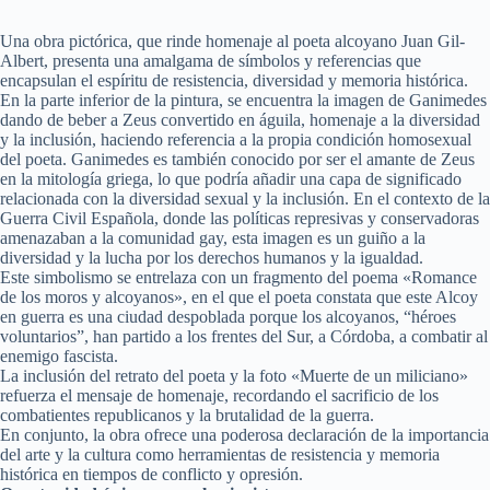
Una obra pictórica, que rinde homenaje al poeta alcoyano Juan Gil-
Albert, presenta una amalgama de símbolos y referencias que
encapsulan el espíritu de resistencia, diversidad y memoria histórica.
En la parte inferior de la pintura, se encuentra la imagen de Ganimedes
dando de beber a Zeus convertido en águila, homenaje a la diversidad
y la inclusión, haciendo referencia a la propia condición homosexual
del poeta. Ganimedes es también conocido por ser el amante de Zeus
en la mitología griega, lo que podría añadir una capa de significado
relacionada con la diversidad sexual y la inclusión. En el contexto de la
Guerra Civil Española, donde las políticas represivas y conservadoras
amenazaban a la comunidad gay, esta imagen es un guiño a la
diversidad y la lucha por los derechos humanos y la igualdad.
Este simbolismo se entrelaza con un fragmento del poema «Romance
de los moros y alcoyanos», en el que el poeta constata que este Alcoy
en guerra es una ciudad despoblada porque los alcoyanos, “héroes
voluntarios”, han partido a los frentes del Sur, a Córdoba, a combatir al
enemigo fascista.
La inclusión del retrato del poeta y la foto «Muerte de un miliciano»
refuerza el mensaje de homenaje, recordando el sacrificio de los
combatientes republicanos y la brutalidad de la guerra.
En conjunto, la obra ofrece una poderosa declaración de la importancia
del arte y la cultura como herramientas de resistencia y memoria
histórica en tiempos de conflicto y opresión.